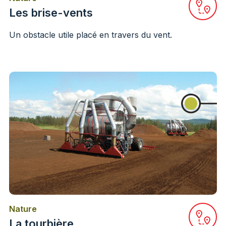
ir la station sur Google Maps
Ouvrir
Les brise-vents
Un obstacle utile placé en travers du vent.
Nature
ir la station sur Google Maps
Ouvrir
La tourbière