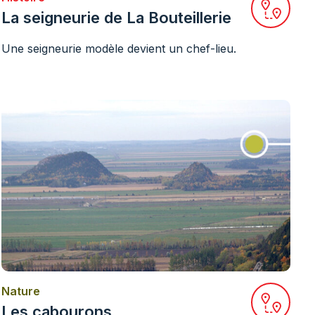
 la station sur Google Maps
Ouvrir l
La seigneurie de La Bouteillerie
Une seigneurie modèle devient un chef-lieu.
Nature
 la station sur Google Maps
Ouvrir l
Les cabourons