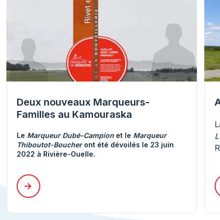
Deux nouveaux Marqueurs-
A
Familles au Kamouraska
L
Le
Marqueur Dubé-Campion
et le
Marqueur
L
Thiboutot-Boucher
ont été dévoilés le 23 juin
R
2022 à Rivière-Ouelle.